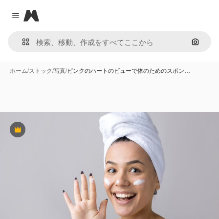
Magnific
Close menu
画像で
ホーム
/
ストック
/
写真
/
ピンクのハートのビューで体のためのスポン…
Premium