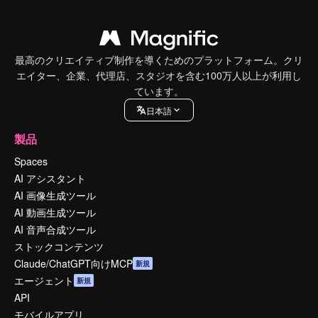
最高のクリエイティブ制作を導くためのプラットフォーム。クリ
エイター、企業、代理店、スタジオを含む100万人以上が利用し
ています。
日本語
製品
Spaces
AI アシスタント
AI 画像生成ツール
AI 動画生成ツール
AI 音声合成ツール
ストックコンテンツ
Claude/ChatGPT向けMCP
新規
エージェント
新規
API
モバイルアプリ