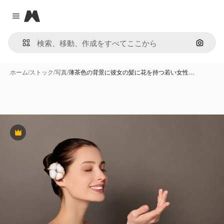
Magnific
Close menu
画像で
ホーム
/
ストック
/
写真
/
薄茶色の背景に彼女の髪に花を持つ若い女性…
Premium