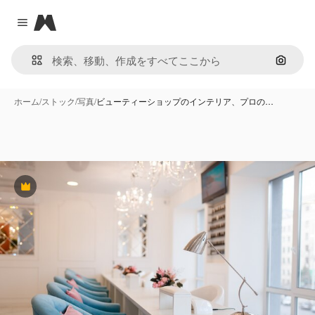
Magnific
Close menu
画像で
ホーム
/
ストック
/
写真
/
ビューティーショップのインテリア、プロの…
Premium