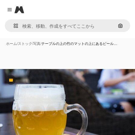
Magnific
Close menu
画像で
ホーム
/
ストック
/
写真
/
テーブルの上の竹のマットの上にあるビール…
Premium