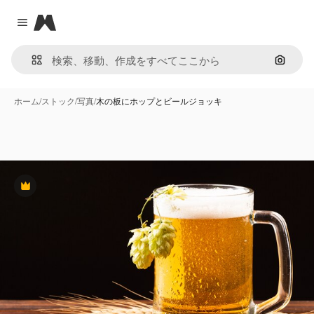
Magnific
Close menu
画像で
ホーム
/
ストック
/
写真
/
木の板にホップとビールジョッキ
Premium