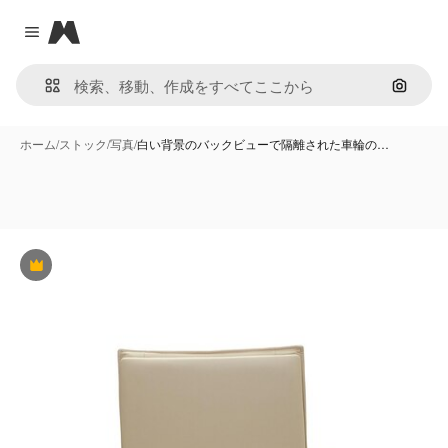
Magnific
Close menu
画像で
ホーム
/
ストック
/
写真
/
白い背景のバックビューで隔離された車輪の…
Premium