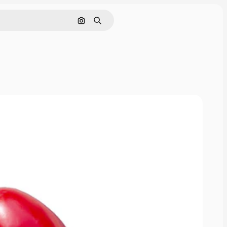
画像で検索
検索