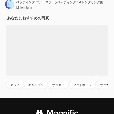
ベッティング バナー スポーツベッティング 3 d レンダリング図
Mition Julia
あなたにおすすめの写真
カジノ
ギャンブル
サッカー
フットボール
サッカー