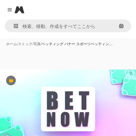
Magnific
Close menu
画像で
ホーム
/
ストック
/
写真
/
ベッティング バナー スポーツベッティン…
Premium