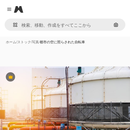
Magnific
Close menu
画像で
ホーム
/
ストック
/
写真
/
都市の空に照らされた自転車
Premium