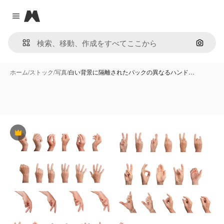
Magnific
Close menu
画像で
ホーム
/
ストック
/
写真
/
白い背景に隔離されたパックの異なるハンド…
Premium