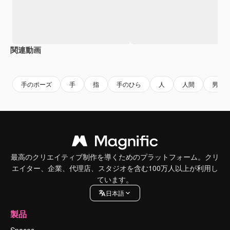
関連動画
Premium
Premium
AIによって生成されました。
Premium
Premium
手のポーズ
手
指
手のひら
人
人間
男の
最高のクリエイティブ制作を導くためのプラットフォーム。クリ
エイター、企業、代理店、スタジオを含む100万人以上が利用し
ています。
日本語
製品
Spaces