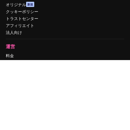
オリジナル
新規
クッキーポリシー
トラストセンター
アフィリエイト
法人向け
運営
料金
会社概要
Reviews
採用情報
検索トレンド
ブログ
イベント
Slidesgo
コンテンツを販売する
プレスルーム
magnific.aiをお探しですか？