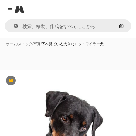
Magnific
Close menu
画像で
ホーム
/
ストック
/
写真
/
下へ見ている大きなロットワイラー犬
Premium