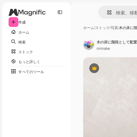
作成
ホーム
/
ストック
/
写真
/
木の床に
ホーム
検索
木の床に階段として配置
mrmake
ストック
もっと詳しく
Premium
すべてのツール