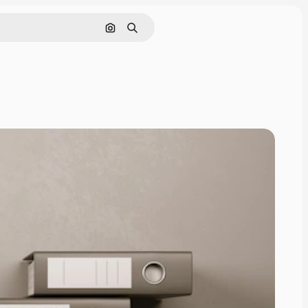
画像で検索
検索