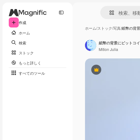
作成
ホーム
/
ストック
/
写真
/
紙幣の背景
ホーム
検索
紙幣の背景にビットコイ
Mition Julia
ストック
もっと詳しく
Premium
すべてのツール