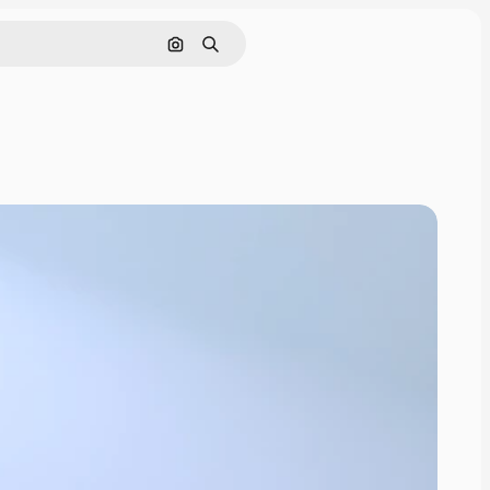
画像で検索
検索