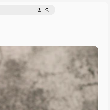
画像で検索
検索