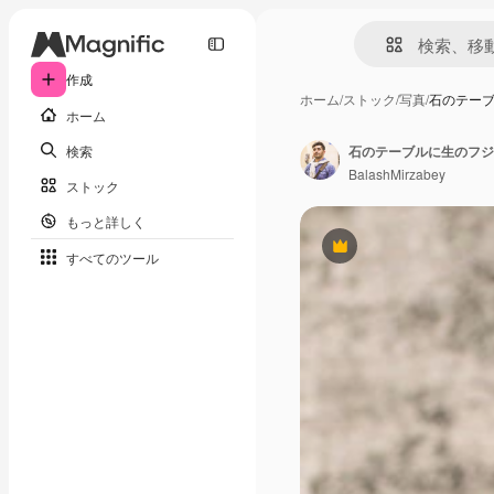
作成
ホーム
/
ストック
/
写真
/
石のテー
ホーム
検索
石のテーブルに生のフジ
BalashMirzabey
ストック
もっと詳しく
Premium
すべてのツール