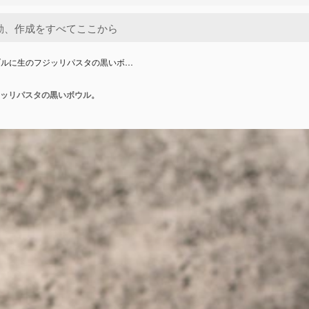
ブルに生のフジッリパスタの黒いボ…
ッリパスタの黒いボウル。