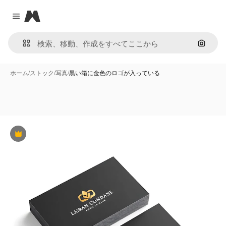
Magnific
Close menu
画像で
ホーム
/
ストック
/
写真
/
黒い箱に金色のロゴが入っている
Premium