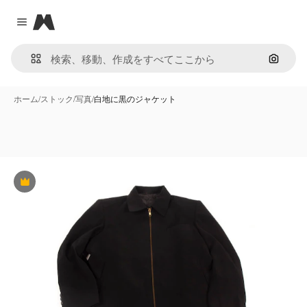
Magnific
Close menu
画像で
ホーム
/
ストック
/
写真
/
白地に黒のジャケット
Premium