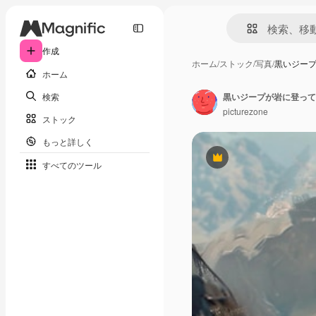
作成
ホーム
/
ストック
/
写真
/
黒いジー
ホーム
検索
黒いジープが岩に登って
picturezone
ストック
もっと詳しく
Premium
すべてのツール