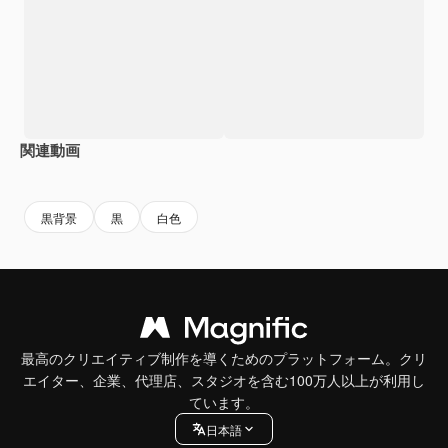
関連動画
Premium
Premium
AIによって生成されました。
Premium
Premium
AIによっ
黒背景
黒
白色
最高のクリエイティブ制作を導くためのプラットフォーム。クリ
エイター、企業、代理店、スタジオを含む100万人以上が利用し
ています。
日本語