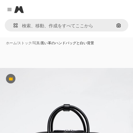
Magnific
Close menu
画像で
ホーム
/
ストック
/
写真
/
黒い革のハンドバッグと白い背景
Premium