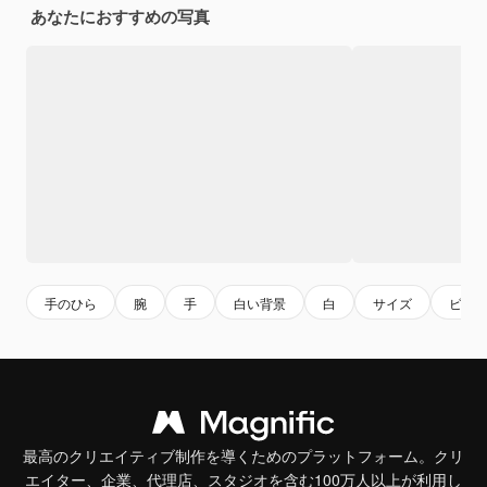
あなたにおすすめの写真
手のひら
腕
手
白い背景
白
サイズ
ビジ
最高のクリエイティブ制作を導くためのプラットフォーム。クリ
エイター、企業、代理店、スタジオを含む100万人以上が利用し