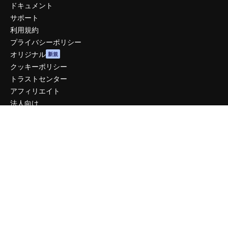
ドキュメント
サポート
利用規約
プライバシーポリシー
オリジナル
新規
クッキーポリシー
トラストセンター
アフィリエイト
法人向け
運営
料金
会社概要
Reviews
採用情報
検索トレンド
ブログ
イベント