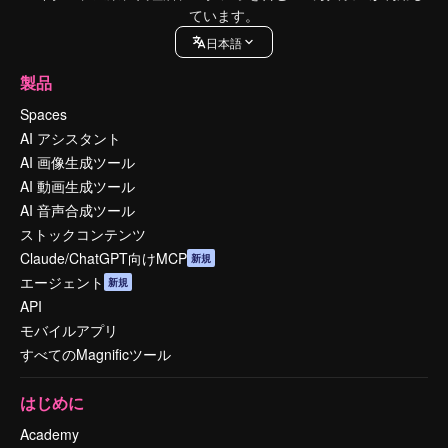
ています。
日本語
製品
Spaces
AI アシスタント
AI 画像生成ツール
AI 動画生成ツール
AI 音声合成ツール
ストックコンテンツ
Claude/ChatGPT向けMCP
新規
エージェント
新規
API
モバイルアプリ
すべてのMagnificツール
はじめに
Academy