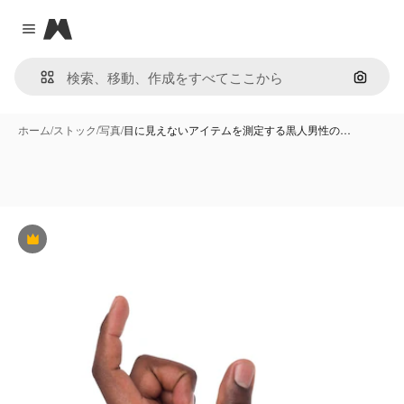
Magnific
Close menu
画像で
ホーム
/
ストック
/
写真
/
目に見えないアイテムを測定する黒人男性の…
Premium