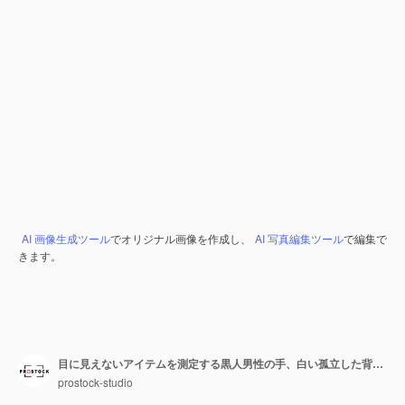
AI 画像生成ツール
でオリジナル画像を作成し、
AI 写真編集ツール
で編集で
きます。
目に見えないアイテムを測定する黒人男性の手、白い孤立した背景に少量の何かを表示しながらジェスチャーを作る男の手のひら
prostock-studio