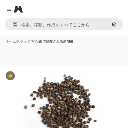
Magnific
Close menu
画像で
ホーム
/
ストック
/
写真
/
白で隔離される黒胡椒
Premium