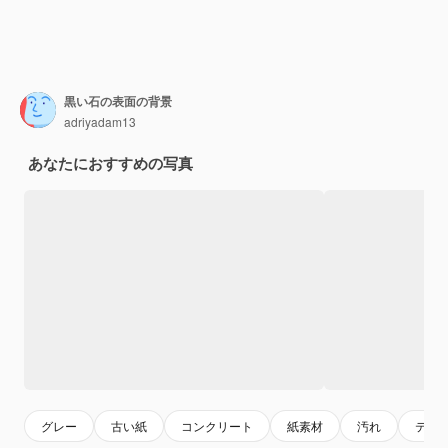
黒い石の表面の背景
adriyadam13
あなたにおすすめの写真
グレー
古い紙
コンクリート
紙素材
汚れ
テク