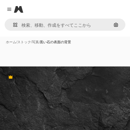
Magnific
Close menu
画像で
ホーム
/
ストック
/
写真
/
黒い石の表面の背景
Premium