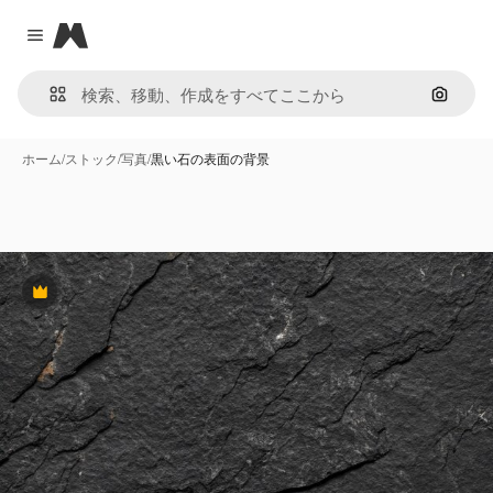
Magnific
Close menu
画像で
ホーム
/
ストック
/
写真
/
黒い石の表面の背景
Premium