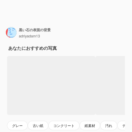
黒い石の表面の背景
adriyadam13
あなたにおすすめの写真
グレー
古い紙
コンクリート
紙素材
汚れ
テク