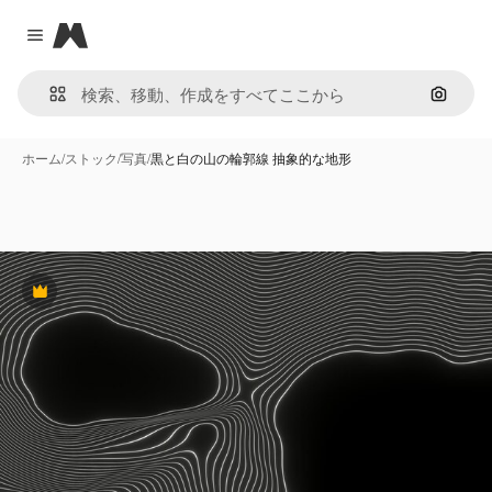
Magnific
Close menu
画像で
ホーム
/
ストック
/
写真
/
黒と白の山の輪郭線 抽象的な地形
Premium