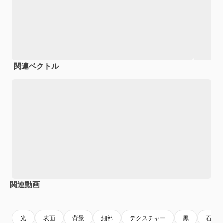
関連ベクトル
関連動画
Premium
Premium
Premium
Premium
光
表面
背景
細部
テクスチャー
黒
石