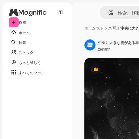
作成
ホーム
/
ストック
/
写真
/
中央に大
ホーム
検索
中央に大きな雲がある星
zenithh
ストック
もっと詳しく
Premium
すべてのツール