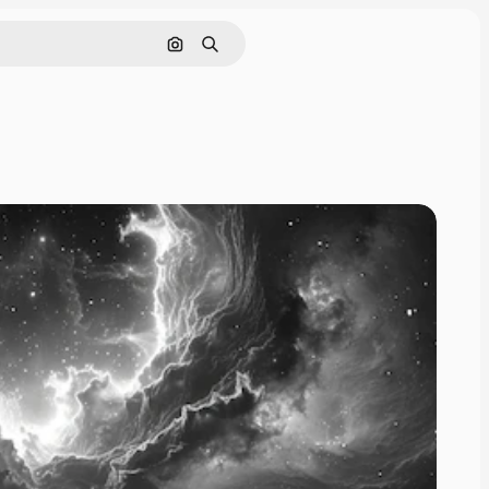
画像で検索
検索