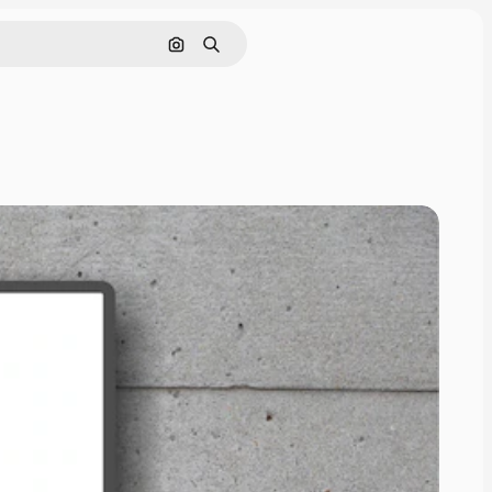
画像で検索
検索