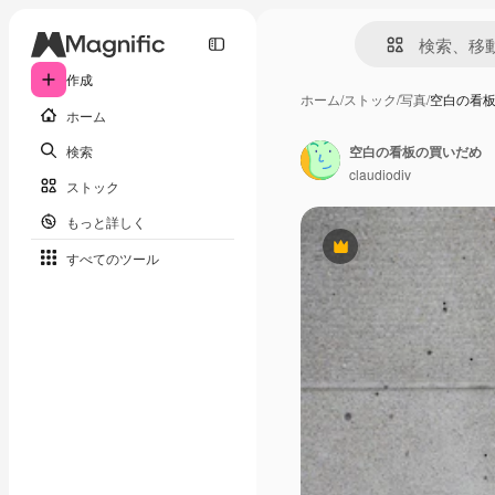
作成
ホーム
/
ストック
/
写真
/
空白の看
ホーム
検索
空白の看板の買いだめ
claudiodiv
ストック
もっと詳しく
Premium
すべてのツール