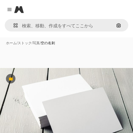
Magnific
Close menu
画像で
ホーム
/
ストック
/
写真
/
空の名刺
Premium