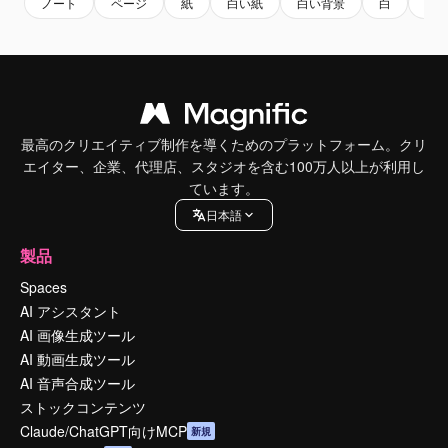
ノート
ページ
紙
白い紙
白い背景
白
本
最高のクリエイティブ制作を導くためのプラットフォーム。クリ
エイター、企業、代理店、スタジオを含む100万人以上が利用し
ています。
日本語
製品
Spaces
AI アシスタント
AI 画像生成ツール
AI 動画生成ツール
AI 音声合成ツール
ストックコンテンツ
Claude/ChatGPT向けMCP
新規