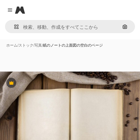
Magnific
Close menu
画像で
ホーム
/
ストック
/
写真
/
紙のノートの上面図の空白のページ
Premium