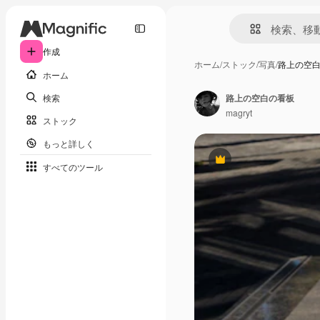
作成
ホーム
/
ストック
/
写真
/
路上の空
ホーム
検索
路上の空白の看板
magryt
ストック
もっと詳しく
Premium
すべてのツール