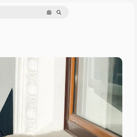
画像で検索
検索