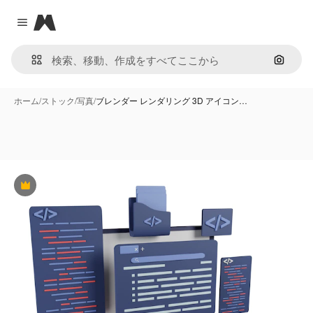
Magnific
Close menu
画像で
ホーム
/
ストック
/
写真
/
ブレンダー レンダリング 3D アイコン…
Premium