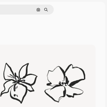
画像で検索
検索