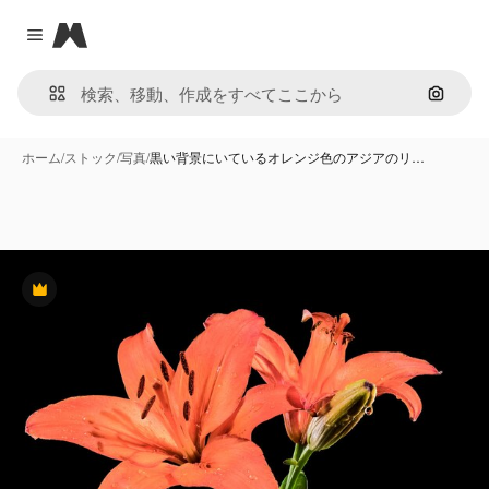
Magnific
Close menu
画像で
ホーム
/
ストック
/
写真
/
黒い背景にいているオレンジ色のアジアのリ…
Premium