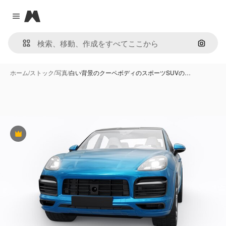
Magnific
Close menu
画像で
ホーム
/
ストック
/
写真
/
白い背景のクーペボディのスポーツSUVの…
Premium