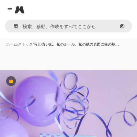
Magnific
Close menu
画像で
ホーム
/
ストック
/
写真
/
青い紙、紫のボール、紫の紙の表面に銀の蛇…
Premium