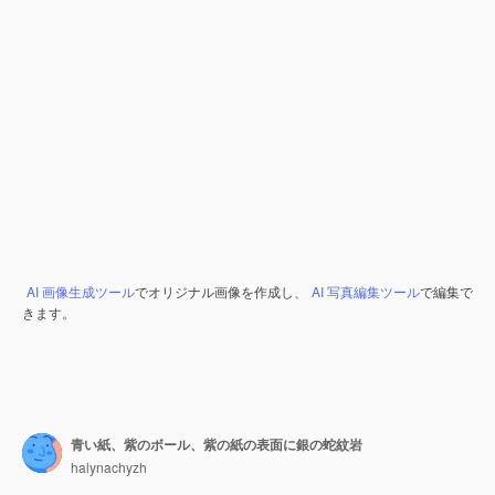
AI 画像生成ツール
でオリジナル画像を作成し、
AI 写真編集ツール
で編集で
きます。
青い紙、紫のボール、紫の紙の表面に銀の蛇紋岩
halynachyzh