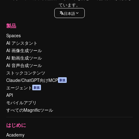
ています。
日本語
製品
Spaces
AI アシスタント
AI 画像生成ツール
AI 動画生成ツール
AI 音声合成ツール
ストックコンテンツ
Claude/ChatGPT向けMCP
新規
エージェント
新規
API
モバイルアプリ
すべてのMagnificツール
はじめに
Academy