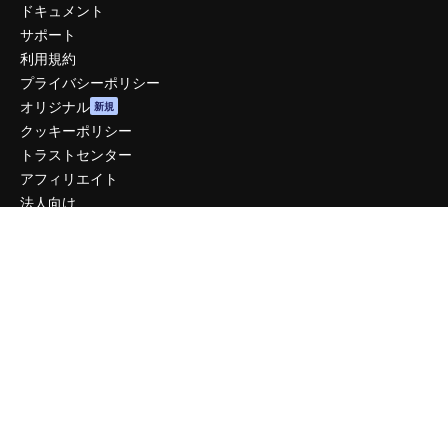
ドキュメント
サポート
利用規約
プライバシーポリシー
オリジナル
新規
クッキーポリシー
トラストセンター
アフィリエイト
法人向け
運営
料金
会社概要
Reviews
採用情報
検索トレンド
ブログ
イベント