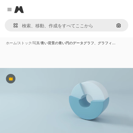
Magnific
Close menu
画像で
ホーム
/
ストック
/
写真
/
青い背景の青い円のデータグラフ、グラフィ…
Premium