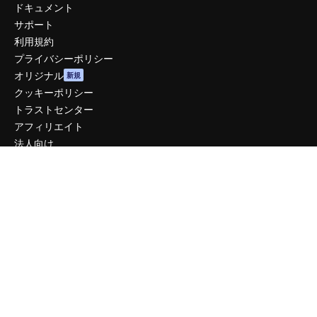
ドキュメント
サポート
利用規約
プライバシーポリシー
オリジナル
新規
クッキーポリシー
トラストセンター
アフィリエイト
法人向け
運営
料金
会社概要
Reviews
採用情報
検索トレンド
ブログ
イベント