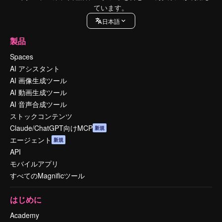
ています。
日本語
製品
Spaces
AI アシスタント
AI 画像生成ツール
AI 動画生成ツール
AI 音声合成ツール
ストックコンテンツ
Claude/ChatGPT向けMCP
新規
エージェント
新規
API
モバイルアプリ
すべてのMagnificツール
はじめに
Academy