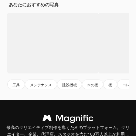
あなたにおすすめの写真
工具
メンテナンス
建設機械
木の板
板
コレク
最高のクリエイティブ制作を導くためのプラットフォーム。クリ
エイター、企業、代理店、スタジオを含む100万人以上が利用し