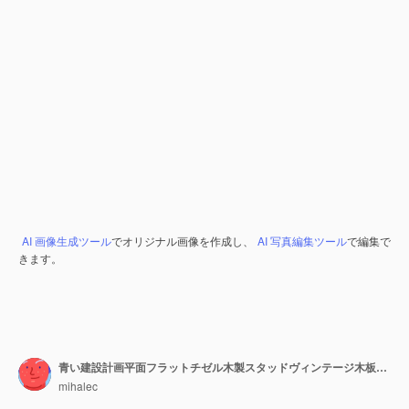
AI 画像生成ツール
でオリジナル画像を作成し、
AI 写真編集ツール
で編集で
きます。
青い建設計画平面フラットチゼル木製スタッドヴィンテージ木板の削りくず
mihalec