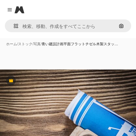
Magnific
Close menu
画像で
ホーム
/
ストック
/
写真
/
青い建設計画平面フラットチゼル木製スタッ…
Premium