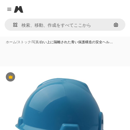
Magnific
Close menu
画像で
ホーム
/
ストック
/
写真
/
白い上に隔離された青い保護構造の安全ヘル…
Premium