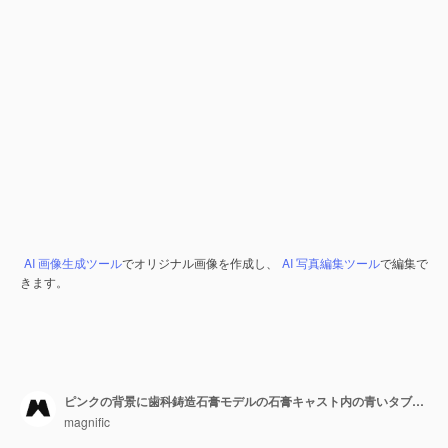
AI 画像生成ツール
でオリジナル画像を作成し、
AI 写真編集ツール
で編集で
きます。
ピンクの背景に歯科鋳造石膏モデルの石膏キャスト内の青いタブレット
magnific