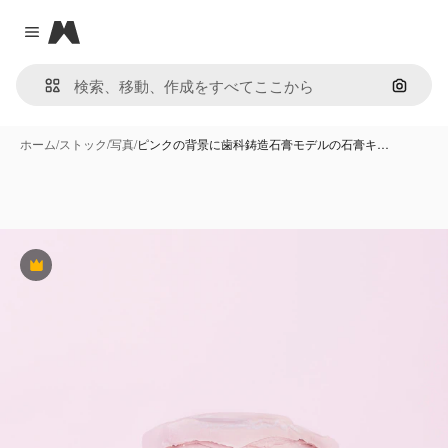
Magnific
Close menu
画像で
ホーム
/
ストック
/
写真
/
ピンクの背景に歯科鋳造石膏モデルの石膏キ…
Premium