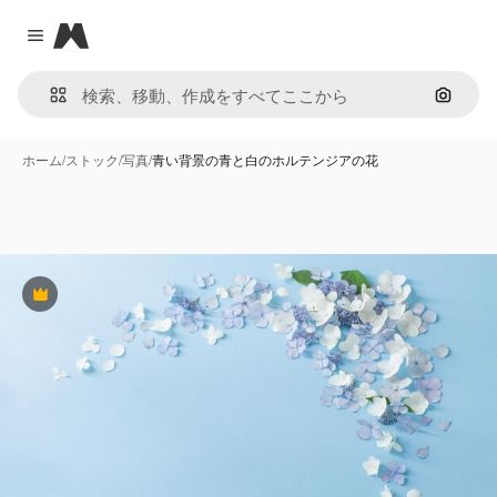
Magnific
Close menu
画像で
ホーム
/
ストック
/
写真
/
青い背景の青と白のホルテンジアの花
Premium