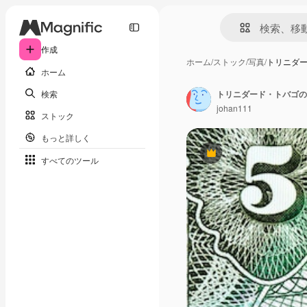
作成
ホーム
/
ストック
/
写真
/
トリニダー
ホーム
検索
トリニダード・トバゴのお金か
johan111
ストック
もっと詳しく
Premium
すべてのツール