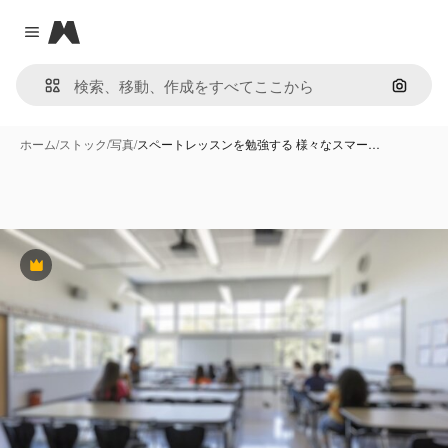
Magnific
Close menu
画像で
ホーム
/
ストック
/
写真
/
スペートレッスンを勉強する 様々なスマー…
Premium