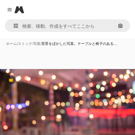
Magnific
Close menu
画像で
ホーム
/
ストック
/
写真
/
背景をぼかした写真。テーブルと椅子のある…
Premium