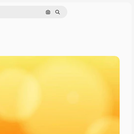
画像で検索
検索