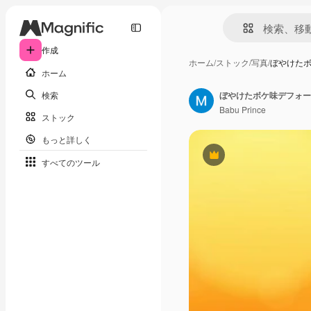
作成
ホーム
/
ストック
/
写真
/
ぼやけた
ホーム
検索
ぼやけたボケ味デフォー
Babu Prince
ストック
もっと詳しく
Premium
すべてのツール