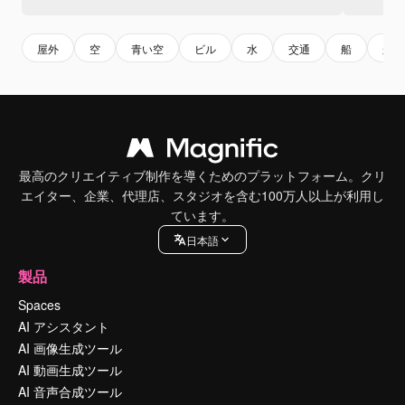
屋外
空
青い空
ビル
水
交通
船
航海
最高のクリエイティブ制作を導くためのプラットフォーム。クリ
エイター、企業、代理店、スタジオを含む100万人以上が利用し
ています。
日本語
製品
Spaces
AI アシスタント
AI 画像生成ツール
AI 動画生成ツール
AI 音声合成ツール