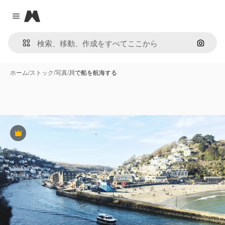
Magnific
Close menu
画像で
ホーム
/
ストック
/
写真
/
川で船を航海する
Premium