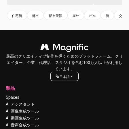
住宅街
都市
都市景観
屋外
ビル
街
交通
最高のクリエイティブ制作を導くためのプラットフォーム。クリ
エイター、企業、代理店、スタジオを含む100万人以上が利用し
ています。
日本語
製品
Spaces
AI アシスタント
AI 画像生成ツール
AI 動画生成ツール
AI 音声合成ツール