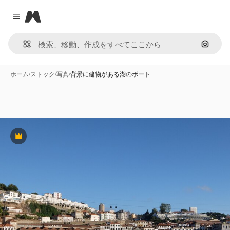
Magnific
Close menu
画像で
ホーム
/
ストック
/
写真
/
背景に建物がある湖のボート
Premium