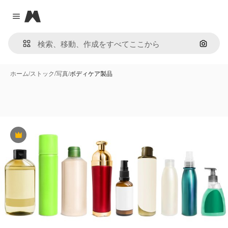
Magnific
Close menu
画像で
ホーム
/
ストック
/
写真
/
ボディケア製品
Premium