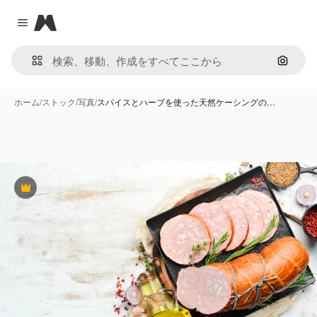
Magnific
Close menu
画像で
ホーム
/
ストック
/
写真
/
スパイスとハーブを使った天然ケーシングの…
Premium