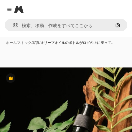
Magnific
Close menu
画像で
ホーム
/
ストック
/
写真
/
オリーブオイルのボトルがログの上に座って…
Premium