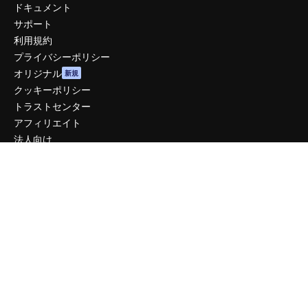
ドキュメント
サポート
利用規約
プライバシーポリシー
オリジナル
新規
クッキーポリシー
トラストセンター
アフィリエイト
法人向け
運営
料金
会社概要
Reviews
採用情報
検索トレンド
ブログ
イベント