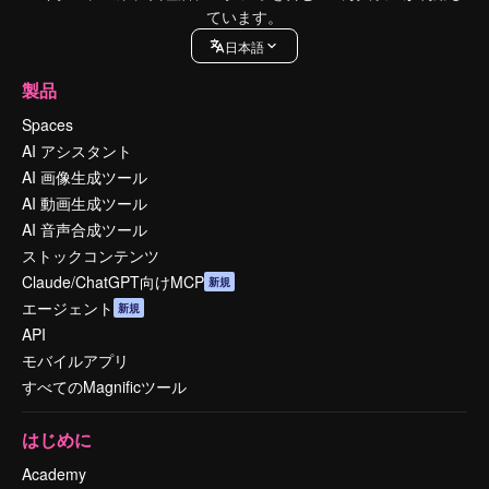
ています。
日本語
製品
Spaces
AI アシスタント
AI 画像生成ツール
AI 動画生成ツール
AI 音声合成ツール
ストックコンテンツ
Claude/ChatGPT向けMCP
新規
エージェント
新規
API
モバイルアプリ
すべてのMagnificツール
はじめに
Academy