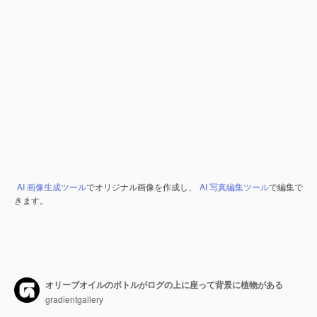
AI 画像生成ツール
でオリジナル画像を作成し、
AI 写真編集ツール
で編集で
きます。
オリーブオイルのボトルがログの上に座って背景に植物がある
gradientgallery