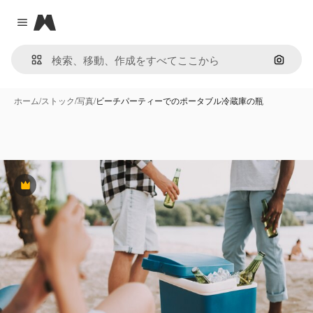
Magnific
Close menu
画像で
ホーム
/
ストック
/
写真
/
ビーチパーティーでのポータブル冷蔵庫の瓶
Premium