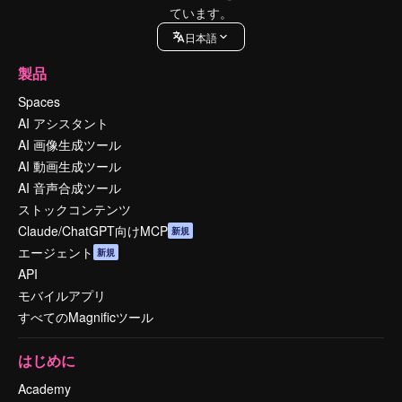
ています。
日本語
製品
Spaces
AI アシスタント
AI 画像生成ツール
AI 動画生成ツール
AI 音声合成ツール
ストックコンテンツ
Claude/ChatGPT向けMCP
新規
エージェント
新規
API
モバイルアプリ
すべてのMagnificツール
はじめに
Academy