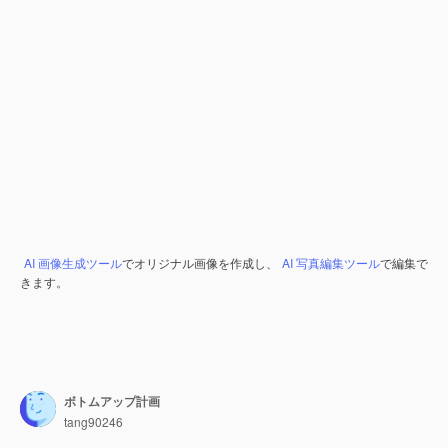
AI 画像生成ツール
でオリジナル画像を作成し、
AI 写真編集ツール
で編集で
きます。
ボトムアップ計画
tang90246