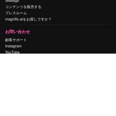
Slidesgo
コンテンツを販売する
プレスルーム
magnific.aiをお探しですか？
お問い合わせ
顧客サポート
Instagram
YouTube
LinkedIn
TikTok
Discord
X
Reddit
Copyright © 2010-
2026
Freepik Company S.L.U.
無断複写・転載を禁じま
す
.