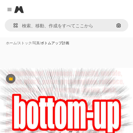
Magnific
Close menu
画像で
ホーム
/
ストック
/
写真
/
ボトムアップ計画
Premium