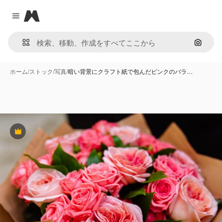
Magnific
Close menu
画像で
ホーム
/
ストック
/
写真
/
暗い背景にクラフト紙で包んだピンクのバラ…
Premium